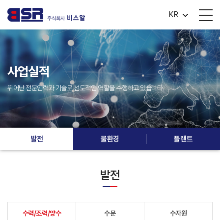
KR
사업실적
뛰어난 전문인력과 기술로 선도적인 역할을 수행하고 있습니다.
발전
물환경
플랜트
발전
수력/조력/양수
수문
수자원