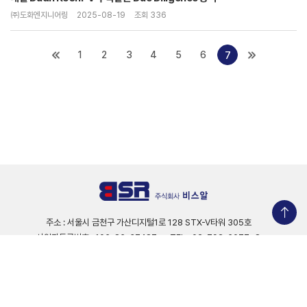
㈜도화엔지니어링
2025-08-19
조회 336
1
2
3
4
5
6
7
주소 : 서울시 금천구 가산디지털1로 128 STX-V타워 305호
사업자등록번호 : 106-86-37487
TEL : 02-792-6077~8
FAX : 02-796-6078
E-MAIL : bsr@bsreng.co.kr
COPYRIGHT ⓒ 2024 주식회사 비스알. ALL RIGHTS RESERVED.
Designed by WebSite.co.kr