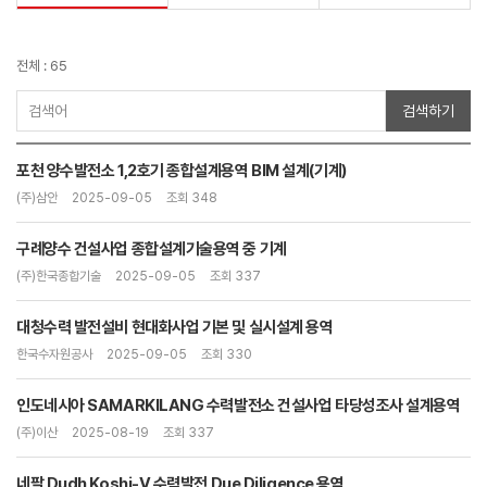
전체 : 65
검색하기
포천 양수발전소 1,2호기 종합설계용역 BIM 설계(기계)
(주)삼안
2025-09-05
조회 348
구례양수 건설사업 종합설계기술용역 중 기계
(주)한국종합기술
2025-09-05
조회 337
대청수력 발전설비 현대화사업 기본 및 실시설계 용역
한국수자원공사
2025-09-05
조회 330
인도네시아 SAMARKILANG 수력발전소 건설사업 타당성조사 설계용역
(주)이산
2025-08-19
조회 337
네팔 Dudh Koshi-V 수력발전 Due Diligence 용역