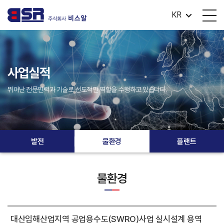
KR
사업실적
뛰어난 전문인력과 기술로 선도적인 역할을 수행하고 있습니다.
발전
물환경
플랜트
물환경
대산임해산업지역 공업용수도(SWRO)사업 실시설계 용역