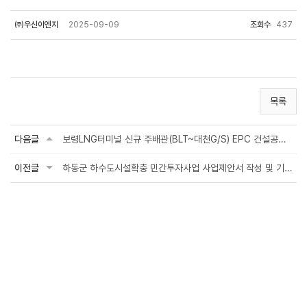
㈜우신이엔지
2025-09-09
조회수
437
목록
다음글
보령LNG터미널 신규 주배관(BLT~대천G/S) EPC 건설공사 설계용역
이전글
하동군 하수도시설확충 민간투자사업 사업제안서 작성 및 기본설계용역