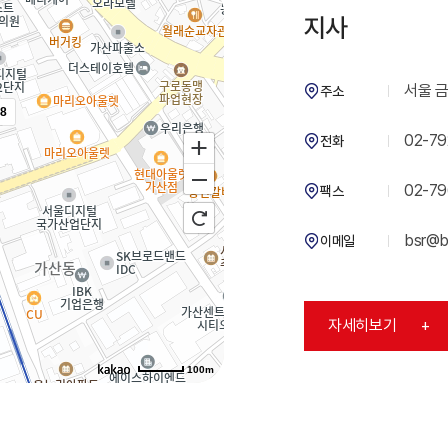
지사
서울 금
주소
8
02-79
전화
02-79
팩스
bsr@bs
이메일
자세히보기
+
100m