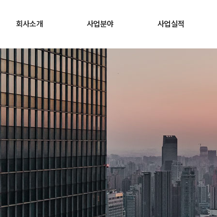
회사소개
사업분야
사업실적
회사개요
발전
발전
CEO인사말
물환경
물환경
비전 및 경영이념
플랜트
플랜트
회사연혁
산업기자재공급
조직도
찾아오시는 길