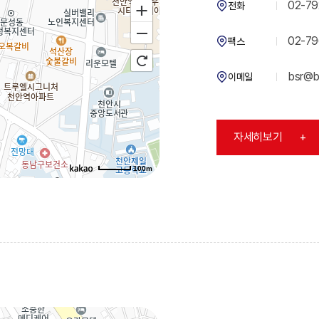
02-79
전화
02-79
팩스
bsr@bs
이메일
자세히보기
+
100m