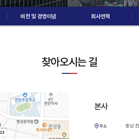
비전 및 경영이념
회사연혁
찾아오시는 길
본사
충남 천
주소
13