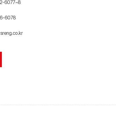
2-6077~8
6-6078
reng.co.kr