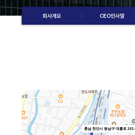
회사개요
CEO인사말
길찾기
충남 천안시 동남구 대흥로 241-